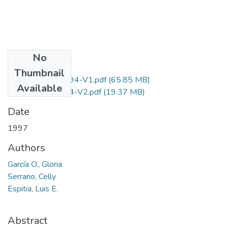
No
Files
Thumbnail
1108-011-213-94-V1.pdf
(65.85 MB)
Available
1108-11-213-94-V2.pdf
(19.37 MB)
Date
1997
Authors
García O., Gloria
Serrano, Celly
Espitia, Luis E.
Abstract