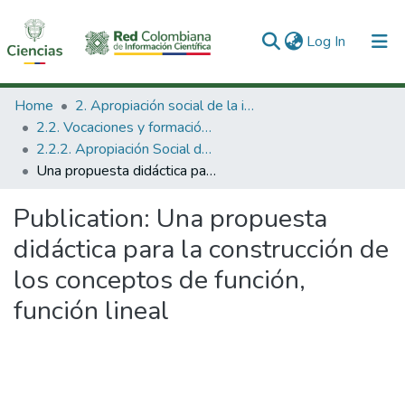
(current)
Log In
Communities & Collections
Home
2. Apropiación social de la información en Ciencia Tecnología e Innovación
2.2. Vocaciones y formación de la CTeI
All of DSpace
2.2.2. Apropiación Social del Conocimiento
Una propuesta didáctica para la construcción de los conceptos de función, función lineal
Statistics
Publication:
Una propuesta
didáctica para la construcción de
los conceptos de función,
función lineal