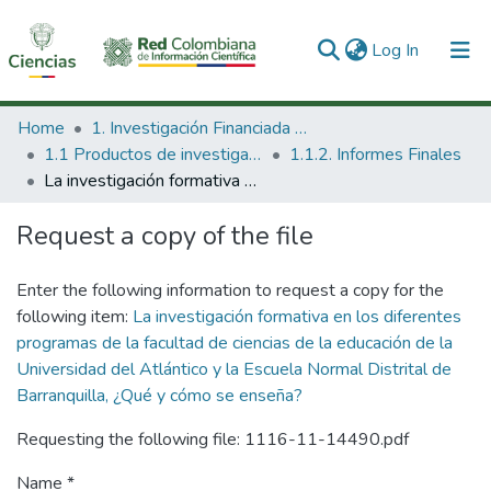
(current)
Log In
Communities & Collections
Home
1. Investigación Financiada con Recursos Públicos
1.1 Productos de investigación
1.1.2. Informes Finales
All of DSpace
La investigación formativa en los diferentes programas de la facultad de ciencias de la educación de la Universidad del Atlántico y la Escuela Normal Distrital de Barranquilla, ¿Qué y cómo se enseña?
Statistics
Request a copy of the file
Enter the following information to request a copy for the
following item:
La investigación formativa en los diferentes
programas de la facultad de ciencias de la educación de la
Universidad del Atlántico y la Escuela Normal Distrital de
Barranquilla, ¿Qué y cómo se enseña?
Requesting the following file: 1116-11-14490.pdf
Name *