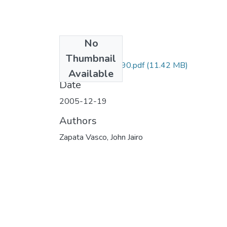
No
Files
Thumbnail
1116-11-14490.pdf
(11.42 MB)
Available
Date
2005-12-19
Authors
Zapata Vasco, John Jairo