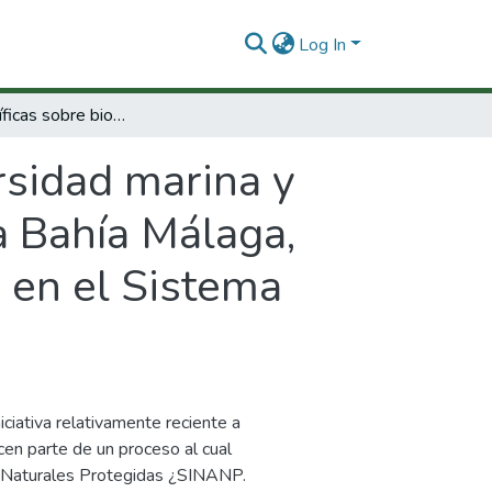
Log In
Bases científicas sobre biodiversidad marina y costera como instrumento para incorporar a Bahía Málaga, zona del departamento del Valle del Cauca, en el Sistema Regional de Áreas Protegidas, SIRAP.
rsidad marina y
a Bahía Málaga,
 en el Sistema
ciativa relativamente reciente a
cen parte de un proceso al cual
s Naturales Protegidas ¿SINANP.