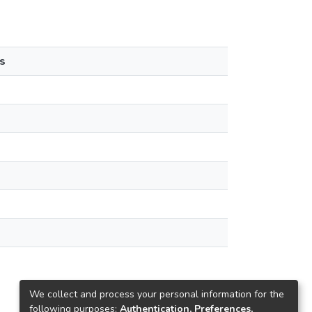
s
We collect and process your personal information for the
following purposes:
Authentication, Preferences,