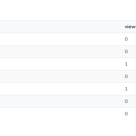
view
0
0
1
0
1
0
0