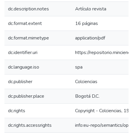
dc.description.notes
Artículo revista
dc.format.extent
16 páginas
dc.format.mimetype
application/pdf
dc.identifier.uri
https://repositorio.mincie
dc.language.iso
spa
dc.publisher
Colciencias
dc.publisher.place
Bogotá D.C.
dc.rights
Copyright - Colciencias, 19
dc.rights.accessrights
info:eu-repo/semantics/op