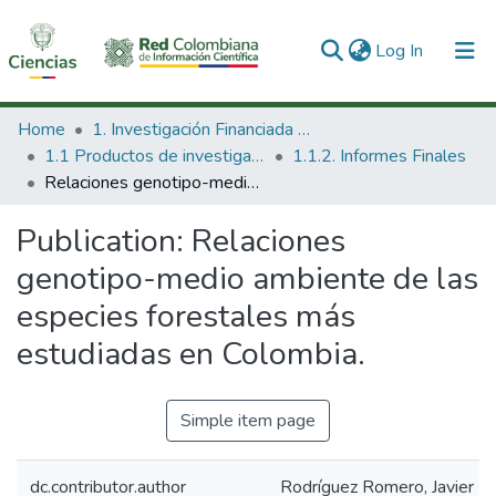
(current)
Log In
Communities & Collections
Home
1. Investigación Financiada con Recursos Públicos
1.1 Productos de investigación
1.1.2. Informes Finales
All of DSpace
Relaciones genotipo-medio ambiente de las especies forestales más estudiadas en Colombia.
Statistics
Publication:
Relaciones
genotipo-medio ambiente de las
especies forestales más
estudiadas en Colombia.
Simple item page
dc.contributor.author
Rodríguez Romero, Javier