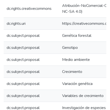
Atribución-NoComercial-Comp
dc.rights.creativecommons
NC-SA 4.0)
dc.rights.uri
https://creativecommons.org
dc.subject.proposal
Genética forestal
dc.subject.proposal
Genotipo
dc.subject.proposal
Medio ambiente
dc.subject.proposal
Crecimiento
dc.subject.proposal
Variación genética
dc.subject.proposal
Variables de crecimiento
dc.subject.proposal
Investigación de especies