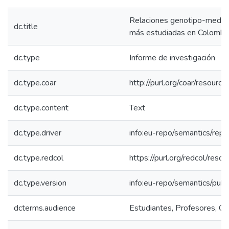
Relaciones genotipo-medio 
dc.title
más estudiadas en Colombia
dc.type
Informe de investigación
dc.type.coar
http://purl.org/coar/resour
dc.type.content
Text
dc.type.driver
info:eu-repo/semantics/repo
dc.type.redcol
https://purl.org/redcol/resou
dc.type.version
info:eu-repo/semantics/publ
dcterms.audience
Estudiantes, Profesores, Com