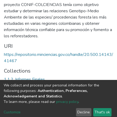
proyecto CONIF-COLCIENCIAS tenía como objetivo
estudiar y determinar las relaciones Genotipo-Medio
Ambiente de las especies/ procedencias foresta les más
estudiadas en varias regiones colombianas y obtener
información técnica confiable para su promoción y fomento a
los reforestadores.
URI
https://repositorio.minciencias.gov.co/handle/20.500.14143/
41467
Collections
1.1.2. Informes Finales
We collect and process your personal information for the
following purposes:
Authentication, Preferences,
Full item page
Acknowledgement and Statistics
.
To learn more, please read our
privacy policy
.
DSpace software
copyright © 2002-2026
LYRASIS
Cookie
Privacy
End User
Send
Customize
Decline
That's ok
settings
policy
Agreement
Feedback