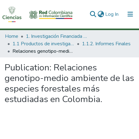
(current)
Log In
Communities & Collections
Home
1. Investigación Financiada con Recursos Públicos
1.1 Productos de investigación
1.1.2. Informes Finales
All of DSpace
Relaciones genotipo-medio ambiente de las especies forestales más estudiadas en Colombia.
Statistics
Publication:
Relaciones
genotipo-medio ambiente de las
especies forestales más
estudiadas en Colombia.