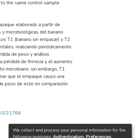
d to the same control sample
mpaque elaborado a partir de
 y microbiológicas del banano
tos T1 (banano sin empacar) y T2
tales, realizando periódicamente
rdida de peso y análisis
a pérdida de firmeza y el aumento
nto microbiano, sin embargo, T1
nar que el empaque causo una
 de peso de este en comparación
4143/21766
We collect and process your personal information for the
following purposes:
Authentication, Preferences,