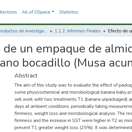
lections
All of DSpace
Statistics
1.1 Productos de investigación
1.1.2. Informes Finales
o de un empaque de almi
anano bocadillo (Musa acu
Abstract
The aim of this study was to evaluate the effect of pack
some physicochemical and microbiological banana baby pr
will work with two treatments T1 (banana unpackaged) a
days at ambient conditions, periodically taking measuremen
firmness, weight loss and microbiological analysis. The re
firmness and the increase in SST were higher in T2 as mi
present T1 greater weight loss (25%). It was determined