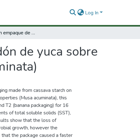
Log In
Efecto de un empaque de almidón de yuca sobre la vida útil del banano bocadillo (Musa acuminata)
dón de yuca sobre
minata)
aging made from cassava starch on
operties (Musa acuminata), this
nd T2 (banana packaging) for 16
ts of total soluble solids (SST),
sults show that the loss of
crobial growth, however the
 that the package caused a faster