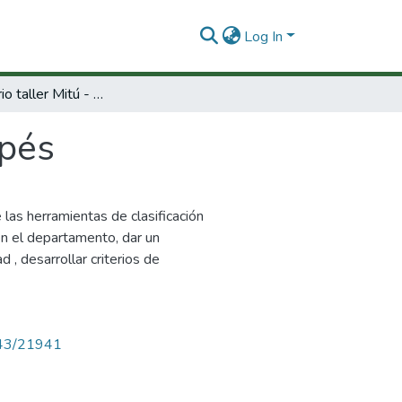
Log In
Conversatorio taller Mitú - Vaupés
upés
las herramientas de clasificación
 en el departamento, dar un
 , desarrollar criterios de
4143/21941