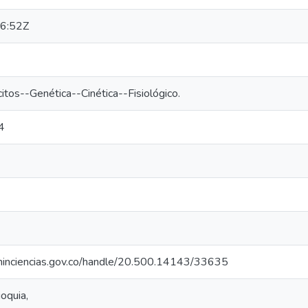
6:52Z
itos--Genética--Cinética--Fisiológico.
4
o.minciencias.gov.co/handle/20.500.14143/33635
oquia,