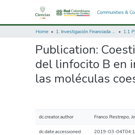
Communities & Col
Home
1. Investigación Financiada con Recursos Públicos
Publication:
Coest
del linfocito B en
las moléculas coe
dc.creator.author
Franco Restrepo, Jo
dc.date.accessioned
2019-03-04T04:1