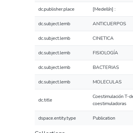
dc.publisher.place
[Medellín] :
dc.subject.lemb
ANTICUERPOS
dc.subject.lemb
CINETICA
dc.subject.lemb
FISIOLOGÍA
dc.subject.lemb
BACTERIAS
dc.subject.lemb
MOLECULAS
Coestimulación T-de
dc.title
coestimuladoras
dspace.entity.type
Publication