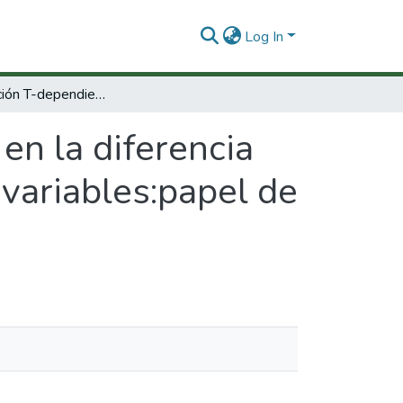
Log In
Coestimulación T-dependiente en la diferencia del linfocito B en inmunodeficiencia común variables:papel de las moléculas coestimuladoras
en la diferencia
 variables:papel de