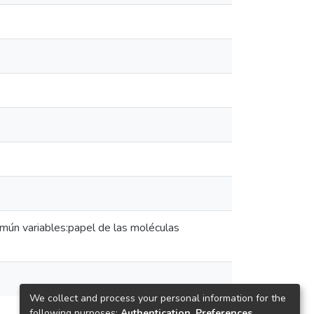
omún variables:papel de las moléculas
We collect and process your personal information for the
following purposes:
Authentication, Preferences,