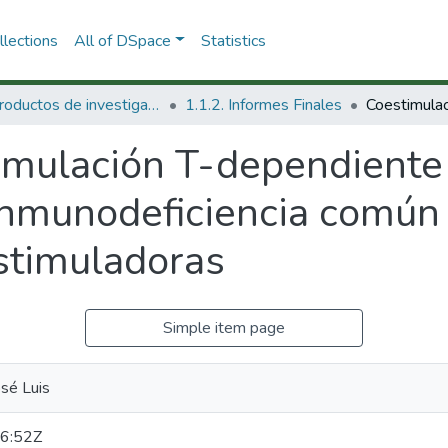
lections
All of DSpace
Statistics
1.1 Productos de investigación
1.1.2. Informes Finales
imulación T-dependiente 
 inmunodeficiencia común
stimuladoras
Simple item page
sé Luis
6:52Z