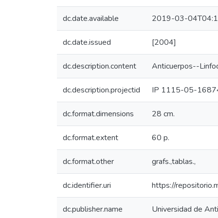
dc.date.available
2019-03-04T04:1
dc.date.issued
[2004]
dc.description.content
Anticuerpos--Linfoc
dc.description.projectid
IP 1115-05-1687
dc.format.dimensions
28 cm.
dc.format.extent
60 p.
dc.format.other
grafs.,tablas.,
dc.identifier.uri
https://repositori
dc.publisher.name
Universidad de Anti