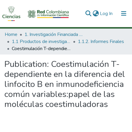
(current)
Log In
Communities & Collections
Home
1. Investigación Financiada con Recursos Públicos
1.1 Productos de investigación
1.1.2. Informes Finales
All of DSpace
Coestimulación T-dependiente en la diferencia del linfocito B en inmunodeficiencia común variables:papel de las moléculas coestimuladoras
Statistics
Publication:
Coestimulación T-
dependiente en la diferencia del
linfocito B en inmunodeficiencia
común variables:papel de las
moléculas coestimuladoras