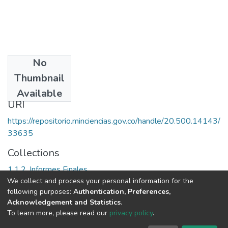
No
Date
Thumbnail
[2004]
Available
URI
https://repositorio.minciencias.gov.co/handle/20.500.14143/
33635
Collections
1.1.2. Informes Finales
We collect and process your personal information for the
following purposes:
Authentication, Preferences,
Full item page
Acknowledgement and Statistics
.
To learn more, please read our
privacy policy
.
DSpace software
copyright © 2002-2026
LYRASIS