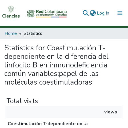
(current)
Log In
Communities & Collections
Home
Statistics
All of DSpace
Statistics for Coestimulación T-
dependiente en la diferencia del
linfocito B en inmunodeficiencia
común variables:papel de las
moléculas coestimuladoras
Total visits
views
Coestimulación T-dependiente en la