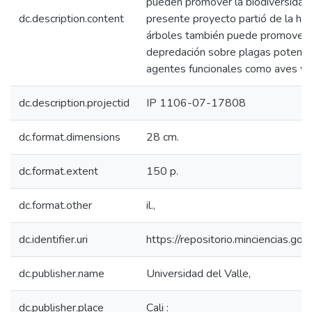
pueden promover la biodiversidad 
dc.description.content
presente proyecto partió de la hip
árboles también puede promover f
depredación sobre plagas potencia
agentes funcionales como aves y 
dc.description.projectid
IP 1106-07-17808
dc.format.dimensions
28 cm.
dc.format.extent
150 p.
dc.format.other
il.,
dc.identifier.uri
https://repositorio.minciencias.
dc.publisher.name
Universidad del Valle,
dc.publisher.place
Cali :