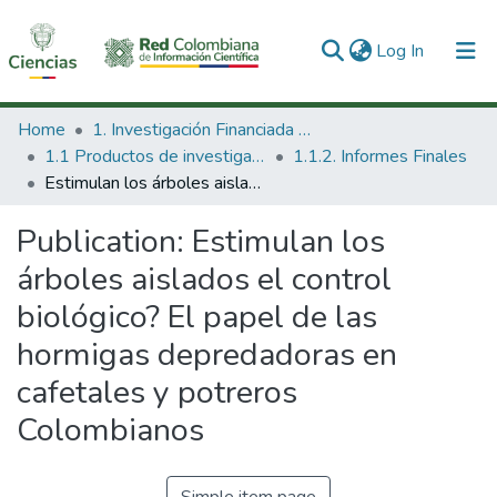
(current)
Log In
Communities & Collections
Home
1. Investigación Financiada con Recursos Públicos
1.1 Productos de investigación
1.1.2. Informes Finales
All of DSpace
Estimulan los árboles aislados el control biológico? El papel de las hormigas depredadoras en cafetales y potreros Colombianos
Statistics
Publication:
Estimulan los
árboles aislados el control
biológico? El papel de las
hormigas depredadoras en
cafetales y potreros
Colombianos