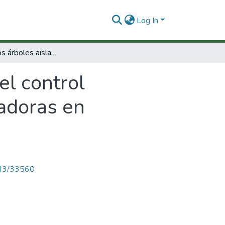
Log In
Estimulan los árboles aislados el control biológico? El papel de las hormigas depredadoras en cafetales y potreros Colombianos
el control
dadoras en
4143/33560