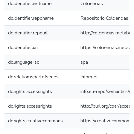
dc.identifier.instname
Colciencias
dc.identifier.reponame
Repositorio Colciencias
dc.identifier.repourl
http://colciencias.metabib
dc.identifier.uri
https://colciencias.meta
dc.language.iso
spa
dc.relation.ispartofseries
Informe;
dc.rights.accessrights
info:eu-repo/semantics/
dc.rights.accessrights
http://purl.org/coar/acces
dc.rights.creativecommons
https://creativecommons.o