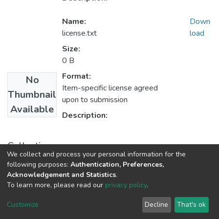
Name:
Down
license.txt
load
Size:
0 B
Format:
No
Item-specific license agreed
Thumbnail
upon to submission
Available
Description:
Collections
We collect and process your personal information for the
1.1.2. Informes Finales
following purposes:
Authentication, Preferences,
Acknowledgement and Statistics
.
To learn more, please read our
privacy policy
.
DSpace software
copyright © 2002-2026
LYRASIS
Cookie
Privacy
End User
Send
Customize
Decline
That's ok
settings
policy
Agreement
Feedback