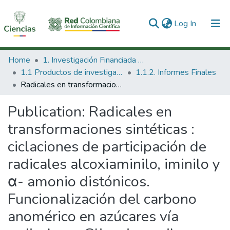
(current)
Log In
Communities & Collections
Home
1. Investigación Financiada con Recursos Públicos
1.1 Productos de investigación
1.1.2. Informes Finales
All of DSpace
Radicales en transformaciones sintéticas : ciclaciones de participación de radicales alcoxiaminilo, iminilo y α- amonio distónicos. Funcionalización del carbono anomérico en azúcares vía radicales α Glicopiranosilos.
Statistics
Publication:
Radicales en
transformaciones sintéticas :
ciclaciones de participación de
radicales alcoxiaminilo, iminilo y
α- amonio distónicos.
Funcionalización del carbono
anomérico en azúcares vía