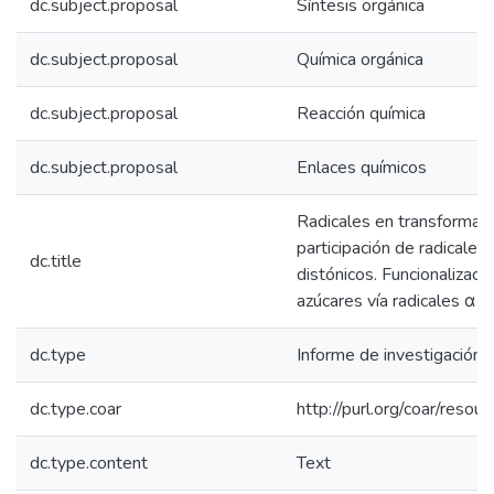
dc.subject.proposal
Síntesis orgánica
dc.subject.proposal
Química orgánica
dc.subject.proposal
Reacción química
dc.subject.proposal
Enlaces químicos
Radicales en transformacio
participación de radicales 
dc.title
distónicos. Funcionalizac
azúcares vía radicales α Gl
dc.type
Informe de investigación
dc.type.coar
http://purl.org/coar/reso
dc.type.content
Text