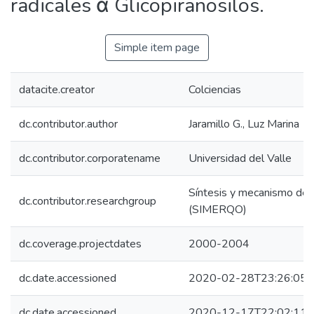
radicales α Glicopiranosilos.
Simple item page
datacite.creator
Colciencias
dc.contributor.author
Jaramillo G., Luz Marina
dc.contributor.corporatename
Universidad del Valle
Síntesis y mecanismo de r
dc.contributor.researchgroup
(SIMERQO)
dc.coverage.projectdates
2000-2004
dc.date.accessioned
2020-02-28T23:26:05Z
dc.date.accessioned
2020-12-17T22:02:11Z