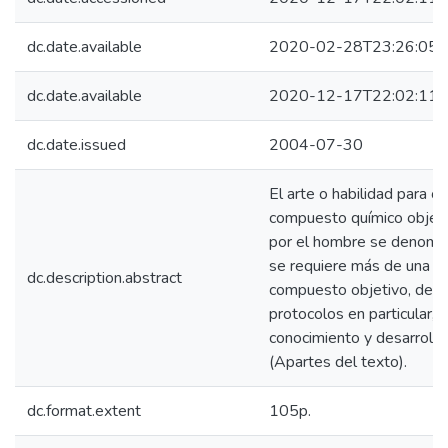
dc.date.available
2020-02-28T23:26:05Z
dc.date.available
2020-12-17T22:02:11Z
dc.date.issued
2004-07-30
El arte o habilidad para o
compuesto químico objetiv
por el hombre se denomin
se requiere más de una et
dc.description.abstract
compuesto objetivo, de m
protocolos en particular, 
conocimiento y desarrollad
(Apartes del texto).
dc.format.extent
105p.