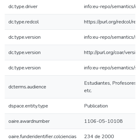
dc.type.driver
info:eu-repo/semantics/re
dc.type.redcol
https://purl.org/redcol/r
dc.type.version
info:eu-repo/semantics/s
dc.type.version
http://purl.org/coar/ver
dc.type.version
info:eu-repo/semantics/s
Estudiantes, Profesores, 
dcterms.audience
etc.
dspace.entity.type
Publication
oaire.awardnumber
1106-05-10108
oaire.funderidentifier.colciencias
234 de 2000