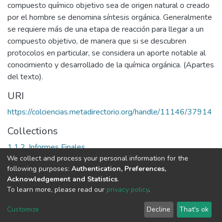
compuesto químico objetivo sea de origen natural o creado
por el hombre se denomina síntesis orgánica. Generalmente
se requiere más de una etapa de reacción para llegar a un
compuesto objetivo, de manera que si se descubren
protocolos en particular, se considera un aporte notable al
conocimiento y desarrollado de la química orgánica. (Apartes
del texto).
URI
https://colciencias.metadirectorio.org/handle/11146/37914
Collections
1.1.2. Informes Finales
We collect and process your personal information for the
following purposes:
Authentication, Preferences,
Full item page
Acknowledgement and Statistics
.
To learn more, please read our
privacy policy
.
DSpace software
copyright © 2002-2026
LYRASIS
Cookie
Privacy
End User
Send
Customize
Decline
That's ok
settings
policy
Agreement
Feedback