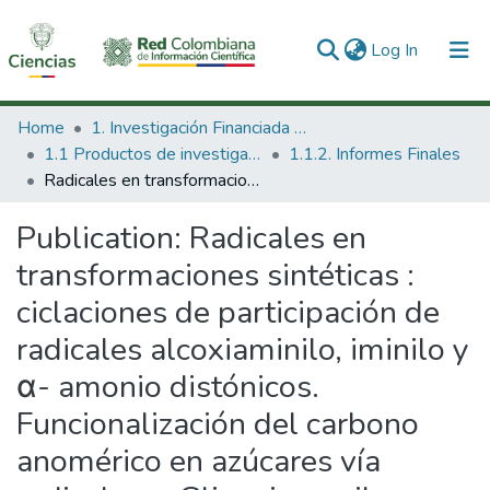
(current)
Log In
Communities & Collections
Home
1. Investigación Financiada con Recursos Públicos
1.1 Productos de investigación
1.1.2. Informes Finales
All of DSpace
Radicales en transformaciones sintéticas : ciclaciones de participación de radicales alcoxiaminilo, iminilo y α- amonio distónicos. Funcionalización del carbono anomérico en azúcares vía radicales α Glicopiranosilos.
Statistics
Publication:
Radicales en
transformaciones sintéticas :
ciclaciones de participación de
radicales alcoxiaminilo, iminilo y
α- amonio distónicos.
Funcionalización del carbono
anomérico en azúcares vía