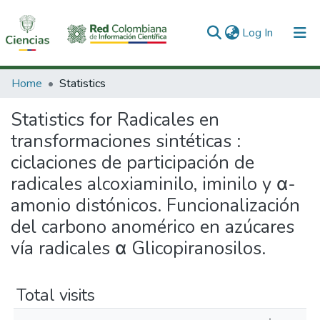
(current)
Log In
Communities & Collections
Home
Statistics
All of DSpace
Statistics for Radicales en
transformaciones sintéticas :
ciclaciones de participación de
radicales alcoxiaminilo, iminilo y α-
amonio distónicos. Funcionalización
del carbono anomérico en azúcares
vía radicales α Glicopiranosilos.
Total visits