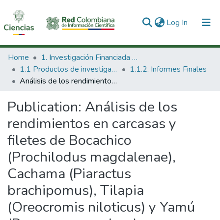
(current)
Log In
Communities & Collections
Home
1. Investigación Financiada con Recursos Públicos
1.1 Productos de investigación
1.1.2. Informes Finales
All of DSpace
Análisis de los rendimientos en carcasas y filetes de Bocachico (Prochilodus magdalenae), Cachama (Piaractus brachipomus), Tilapia (Oreocromis niloticus) y Yamú (Brycon amazonicus)
Statistics
Publication:
Análisis de los
rendimientos en carcasas y
filetes de Bocachico
(Prochilodus magdalenae),
Cachama (Piaractus
brachipomus), Tilapia
(Oreocromis niloticus) y Yamú