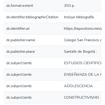
dc.format.extent
303 p.
dc.identifier.bibliographicCitation
Incluye bibliografía
dc.identifier.uri
https://repositorio.min
dc.publisher.name
Colegio San Francisco de 
dc.publisher.place
Santafe de Bogotá :
dc.subject.lemb
ESTUDIOS CIENTIFICOS
dc.subject.lemb
ENSEÑANZA DE LA HI
dc.subject.lemb
ADOLESCENCIA
dc.subject.lemb
CONSTRUCTIVISMO