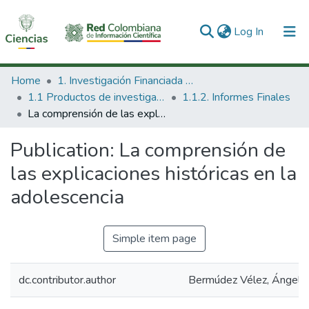
(current)
Log In
Communities & Collections
Home
1. Investigación Financiada con Recursos Públicos
1.1 Productos de investigación
1.1.2. Informes Finales
All of DSpace
La comprensión de las explicaciones históricas en la adolescencia
Statistics
Publication:
La comprensión de
las explicaciones históricas en la
adolescencia
Simple item page
dc.contributor.author
Bermúdez Vélez, Ángela