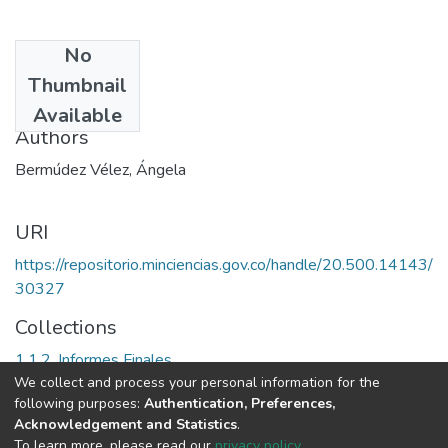
No
Date
Thumbnail
1997
Available
Authors
Bermúdez Vélez, Ángela
URI
https://repositorio.minciencias.gov.co/handle/20.500.14143/
30327
Collections
1.1.2. Informes Finales
We collect and process your personal information for the
following purposes:
Authentication, Preferences,
Full item page
Acknowledgement and Statistics
.
To learn more, please read our
privacy policy
.