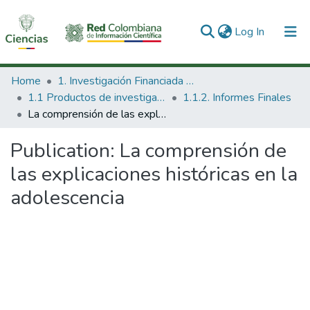
(current)
Log In
Communities & Collections
Home
1. Investigación Financiada con Recursos Públicos
1.1 Productos de investigación
1.1.2. Informes Finales
All of DSpace
La comprensión de las explicaciones históricas en la adolescencia
Statistics
Publication:
La comprensión de
las explicaciones históricas en la
adolescencia