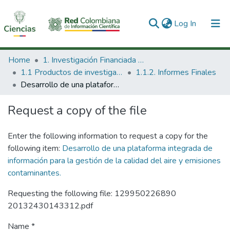
(current)
Log In
Communities & Collections
Home
1. Investigación Financiada con Recursos Públicos
1.1 Productos de investigación
1.1.2. Informes Finales
All of DSpace
Desarrollo de una plataforma integrada de información para la gestión de la calidad del aire y emisiones contaminantes.
Statistics
Request a copy of the file
Enter the following information to request a copy for the
following item:
Desarrollo de una plataforma integrada de
información para la gestión de la calidad del aire y emisiones
contaminantes.
Requesting the following file: 129950226890
20132430143312.pdf
Name *