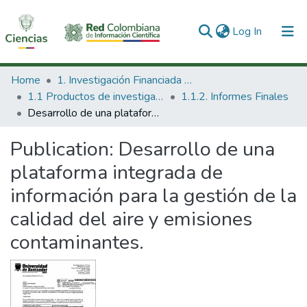
(current)
Log In
Communities & Collections
Home
1. Investigación Financiada con Recursos Públicos
1.1 Productos de investigación
1.1.2. Informes Finales
All of DSpace
Desarrollo de una plataforma integrada de información para la gestión de la calidad del aire y emisiones contaminantes.
Statistics
Publication:
Desarrollo de una
plataforma integrada de
información para la gestión de la
calidad del aire y emisiones
contaminantes.