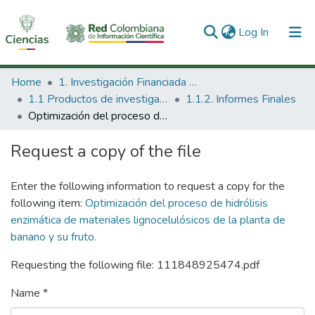
(current)
Log In
Communities & Collections
Home
1. Investigación Financiada con Recursos Públicos
1.1 Productos de investigación
1.1.2. Informes Finales
All of DSpace
Optimización del proceso de hidrólisis enzimática de materiales lignocelulósicos de la planta de banano y su fruto.
Statistics
Request a copy of the file
Enter the following information to request a copy for the
following item:
Optimización del proceso de hidrólisis
enzimática de materiales lignocelulósicos de la planta de
banano y su fruto.
Requesting the following file: 111848925474.pdf
Name *