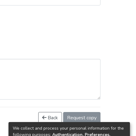
Back
Request copy
We collect and process your personal information for the
following purposes:
Authentication, Preferences,