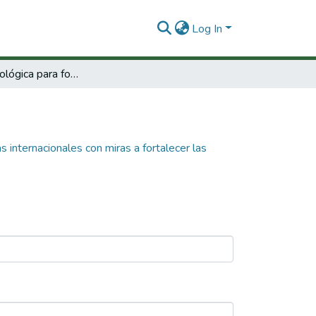
Log In
Misión Tecnológica para fomentar alianzas internacionales con miras a fortalecer las capacidades en marketing agroalimentario en el Departamento del Tolima.
s internacionales con miras a fortalecer las