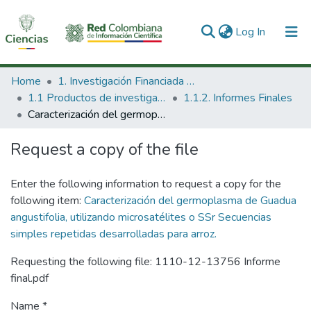
(current)
Log In
Communities & Collections
Home
1. Investigación Financiada con Recursos Públicos
1.1 Productos de investigación
1.1.2. Informes Finales
All of DSpace
Caracterización del germoplasma de Guadua angustifolia, utilizando microsatélites o SSr Secuencias simples repetidas desarrolladas para arroz.
Statistics
Request a copy of the file
Enter the following information to request a copy for the
following item:
Caracterización del germoplasma de Guadua
angustifolia, utilizando microsatélites o SSr Secuencias
simples repetidas desarrolladas para arroz.
Requesting the following file: 1110-12-13756 Informe
final.pdf
Name *