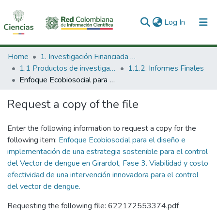
(current)
Log In
Communities & Collections
Home
1. Investigación Financiada con Recursos Públicos
1.1 Productos de investigación
1.1.2. Informes Finales
All of DSpace
Enfoque Ecobiosocial para el diseño e implementación de una estrategia sostenible para el control del Vector de dengue en Girardot, Fase 3. Viabilidad y costo efectividad de una intervención innovadora para el control del vector de dengue.
Statistics
Request a copy of the file
Enter the following information to request a copy for the
following item:
Enfoque Ecobiosocial para el diseño e
implementación de una estrategia sostenible para el control
del Vector de dengue en Girardot, Fase 3. Viabilidad y costo
efectividad de una intervención innovadora para el control
del vector de dengue.
Requesting the following file: 622172553374.pdf