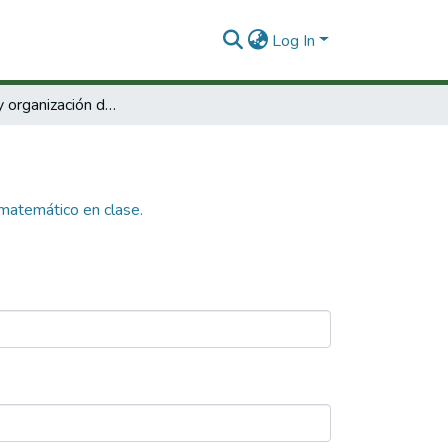
Log In
Conjeturas y organización del contenido matemático en clase.
 matemático en clase.