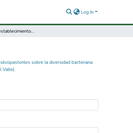
Log In
Efecto del establecimiento de sistemas silvopastoriles sobre la diversidad bacteriana edáfica y estructura genética de la comunidad de bacterias oxidadoras de amonio en el Hatico (Departamento del Valle).
ilvopastoriles sobre la diversidad bacteriana
 Valle).