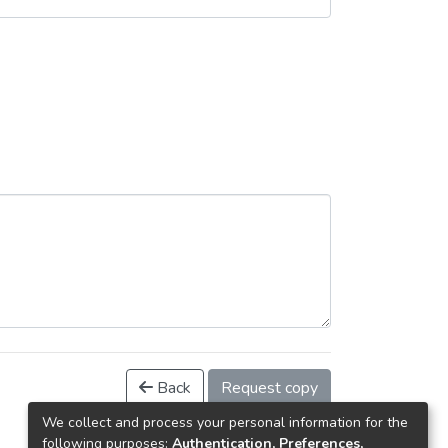
Back
Request copy
We collect and process your personal information for the
following purposes:
Authentication, Preferences,