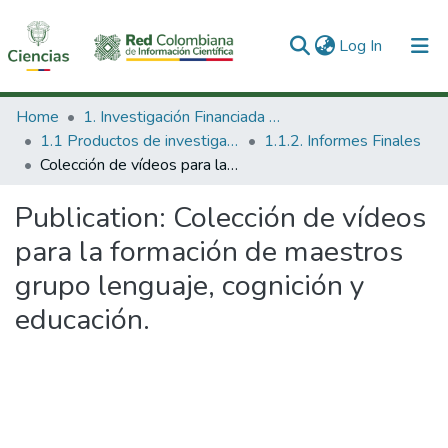
(current)
Log In
Communities & Collections
Home
1. Investigación Financiada con Recursos Públicos
1.1 Productos de investigación
1.1.2. Informes Finales
All of DSpace
Colección de vídeos para la formación de maestros grupo lenguaje, cognición y educación.
Statistics
Publication:
Colección de vídeos
para la formación de maestros
grupo lenguaje, cognición y
educación.