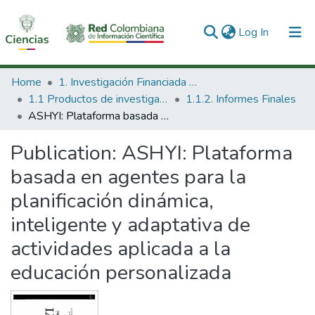
(current)
Log In
Communities & Collections
Home
1. Investigación Financiada con Recursos Públicos
1.1 Productos de investigación
1.1.2. Informes Finales
All of DSpace
ASHYI: Plataforma basada en agentes para la planificación dinámica, inteligente y adaptativa de actividades aplicada a la educación personalizada
Statistics
Publication:
ASHYI: Plataforma
basada en agentes para la
planificación dinámica,
inteligente y adaptativa de
actividades aplicada a la
educación personalizada