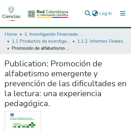
(current)
Log In
Communities & Collections
Home
1. Investigación Financiada con Recursos Públicos
1.1 Productos de investigación
1.1.2. Informes Finales
All of DSpace
Promoción de alfabetismo emergente y prevención de las dificultades en la lectura: una experiencia pedagógica.
Statistics
Publication:
Promoción de
alfabetismo emergente y
prevención de las dificultades en
la lectura: una experiencia
pedagógica.