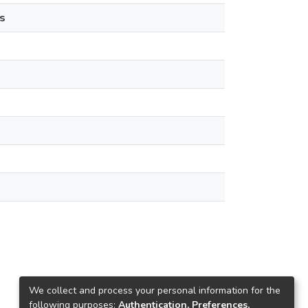
s
We collect and process your personal information for the
following purposes:
Authentication, Preferences,