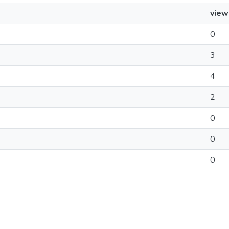
view
0
3
4
2
0
0
0