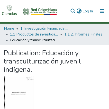
(current)
Log In
Communities & Collections
Home
1. Investigación Financiada con Recursos Públicos
1.1 Productos de investigación
1.1.2. Informes Finales
All of DSpace
Educación y transculturización juvenil indígena.
Statistics
Publication:
Educación y
transculturización juvenil
indígena.