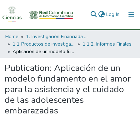
(current)
Log In
Communities & Collections
Home
1. Investigación Financiada con Recursos Públicos
1.1 Productos de investigación
1.1.2. Informes Finales
All of DSpace
Aplicación de un modelo fundamento en el amor para la asistencia y el cuidado de las adolescentes embarazadas
Statistics
Publication:
Aplicación de un
modelo fundamento en el amor
para la asistencia y el cuidado
de las adolescentes
embarazadas