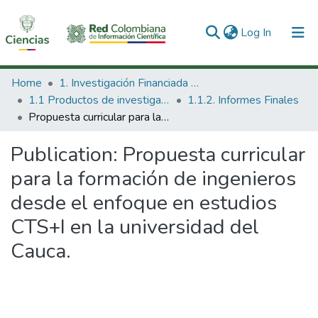
(current)
Log In
Communities & Collections
Home
1. Investigación Financiada con Recursos Públicos
1.1 Productos de investigación
1.1.2. Informes Finales
All of DSpace
Propuesta curricular para la formación de ingenieros desde el enfoque en estudios CTS+I en la universidad del Cauca.
Statistics
Publication:
Propuesta curricular
para la formación de ingenieros
desde el enfoque en estudios
CTS+I en la universidad del
Cauca.