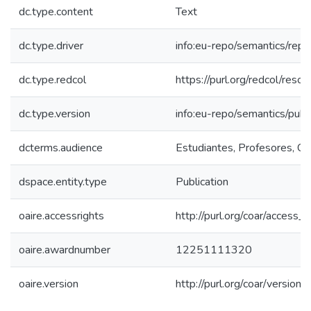
dc.type.content
Text
dc.type.driver
info:eu-repo/semantics/repo
dc.type.redcol
https://purl.org/redcol/resou
dc.type.version
info:eu-repo/semantics/publ
dcterms.audience
Estudiantes, Profesores, Com
dspace.entity.type
Publication
oaire.accessrights
http://purl.org/coar/access_r
oaire.awardnumber
12251111320
oaire.version
http://purl.org/coar/versi