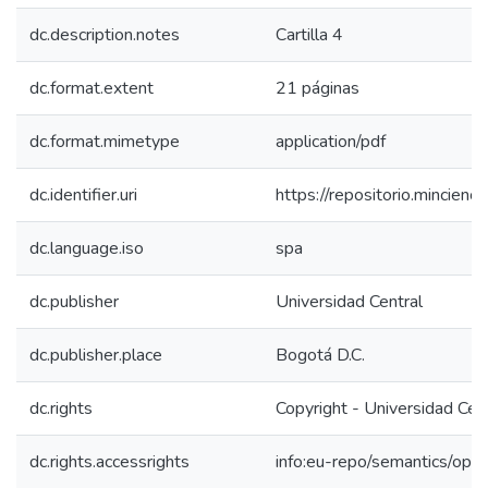
dc.description.notes
Cartilla 4
dc.format.extent
21 páginas
dc.format.mimetype
application/pdf
dc.identifier.uri
https://repositorio.mincie
dc.language.iso
spa
dc.publisher
Universidad Central
dc.publisher.place
Bogotá D.C.
dc.rights
Copyright - Universidad Cen
dc.rights.accessrights
info:eu-repo/semantics/op