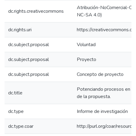
Atribución-NoComercial-Comp
dc.rights.creativecommons
NC-SA 4.0)
dc.rights.uri
https://creativecommons.org
dc.subject.proposal
Voluntad
dc.subject.proposal
Proyecto
dc.subject.proposal
Concepto de proyecto
Potenciando procesos en la e
dc.title
de la propuesta.
dc.type
Informe de investigación
dc.type.coar
http://purl.org/coar/resour