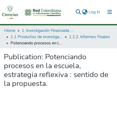
(current)
Log In
Communities & Collections
Home
1. Investigación Financiada con Recursos Públicos
1.1 Productos de investigación
1.1.2. Informes Finales
All of DSpace
Potenciando procesos en la escuela, estrategia reflexiva : sentido de la propuesta.
Statistics
Publication:
Potenciando
procesos en la escuela,
estrategia reflexiva : sentido de
la propuesta.