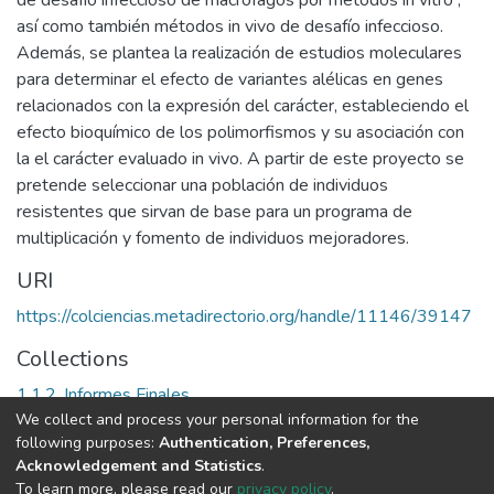
así como también métodos in vivo de desafío infeccioso.
Además, se plantea la realización de estudios moleculares
para determinar el efecto de variantes alélicas en genes
relacionados con la expresión del carácter, estableciendo el
efecto bioquímico de los polimorfismos y su asociación con
la el carácter evaluado in vivo. A partir de este proyecto se
pretende seleccionar una población de individuos
resistentes que sirvan de base para un programa de
multiplicación y fomento de individuos mejoradores.
URI
https://colciencias.metadirectorio.org/handle/11146/39147
Collections
1.1.2. Informes Finales
We collect and process your personal information for the
following purposes:
Authentication, Preferences,
Full item page
Acknowledgement and Statistics
.
To learn more, please read our
privacy policy
.