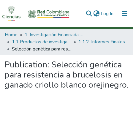
(current)
Log In
Communities & Collections
Home
1. Investigación Financiada con Recursos Públicos
1.1 Productos de investigación
1.1.2. Informes Finales
All of DSpace
Selección genética para resistencia a brucelosis en ganado criollo blanco orejinegro.
Statistics
Publication:
Selección genética
para resistencia a brucelosis en
ganado criollo blanco orejinegro.