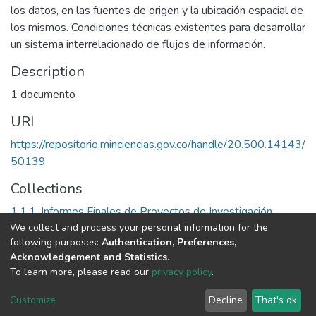
los datos, en las fuentes de origen y la ubicación espacial de
los mismos. Condiciones técnicas existentes para desarrollar
un sistema interrelacionado de flujos de información.
Description
1 documento
URI
https://repositorio.minciencias.gov.co/handle/20.500.14143/
50139
Collections
1.1.1. Informes Finales de Proyectos de Investigación
We collect and process your personal information for the
following purposes:
Authentication, Preferences,
Full item page
Acknowledgement and Statistics
.
To learn more, please read our
privacy policy
.
DSpace software
copyright © 2002-2026
LYRASIS
Cookie
Privacy
End User
Send
Customize
Decline
That's ok
settings
policy
Agreement
Feedback