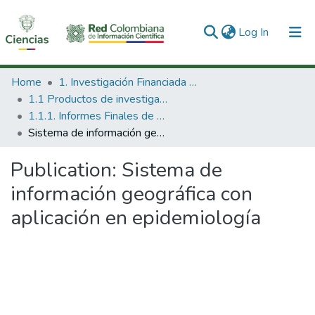
(current)
Log In
Communities & Collections
Home
1. Investigación Financiada con Recursos Públicos
1.1 Productos de investigación
All of DSpace
1.1.1. Informes Finales de Proyectos de Investigación
Sistema de información geográfica con aplicación en epidemiología
Statistics
Publication:
Sistema de
información geográfica con
aplicación en epidemiología