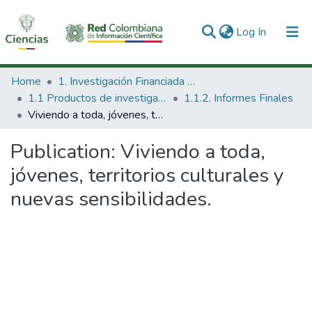
(current)
Log In
Communities & Collections
Home
1. Investigación Financiada con Recursos Públicos
1.1 Productos de investigación
1.1.2. Informes Finales
All of DSpace
Viviendo a toda, jóvenes, territorios culturales y nuevas sensibilidades.
Statistics
Publication:
Viviendo a toda,
jóvenes, territorios culturales y
nuevas sensibilidades.