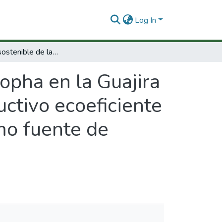
Log In
Desarrollo sostenible de la Jatropha en la Guajira : proyecto 1 : desarrollo de un modelo productivo ecoeficiente para el aprovechamiento de la Jatropha como fuente de biocombustible para la Guajira.
ropha en la Guajira
uctivo ecoeficiente
mo fuente de