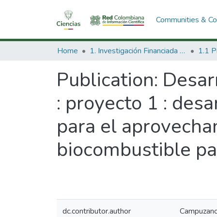
Communities & Col
Home
1. Investigación Financiada con Recursos Públicos
Publication:
Desarr
: proyecto 1 : des
para el aprovecha
biocombustible par
dc.contributor.author
Campuzano