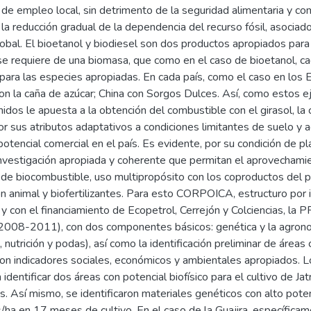
 de empleo local, sin detrimento de la seguridad alimentaria y c
la reducción gradual de la dependencia del recurso fósil, asociad
lobal. El bioetanol y biodiesel son dos productos apropiados para 
e requiere de una biomasa, que como en el caso de bioetanol, cad
para las especies apropiadas. En cada país, como el caso en los 
n la caña de azúcar; China con Sorgos Dulces. Así, como estos ej
dos le apuesta a la obtención del combustible con el girasol, la 
or sus atributos adaptativos a condiciones limitantes de suelo y 
otencial comercial en el país. Es evidente, por su condición de p
 investigación apropiada y coherente que permitan el aprovechami
de biocombustible, uso multipropósito con los coproductos del pr
n animal y biofertilizantes. Para esto CORPOICA, estructuro por i
 y con el financiamiento de Ecopetrol, Cerrejón y Colciencias, l
2008-2011), con dos componentes básicos: genética y la agronom
 nutrición y podas), así como la identificación preliminar de áreas c
con indicadores sociales, económicos y ambientales apropiados. L
 identificar dos áreas con potencial biofísico para el cultivo de Ja
s. Así mismo, se identificaron materiales genéticos con alto pot
/ha en 17 meses de cultivo. En el caso de la Guajira, específicam