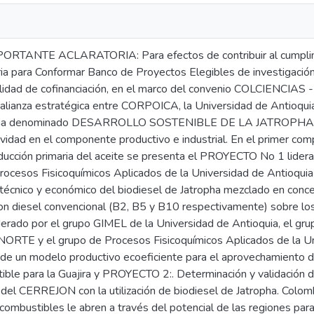
RTANTE ACLARATORIA: Para efectos de contribuir al cumplimi
ia para Conformar Banco de Proyectos Elegibles de investigación,
lidad de cofinanciación, en el marco del convenio COLCIENCIAS
a alianza estratégica entre CORPOICA, la Universidad de Antioqu
ama denominado DESARROLLO SOSTENIBLE DE LA JATROPHA E
ividad en el componente productivo e industrial. En el primer co
oducción primaria del aceite se presenta el PROYECTO No 1 lide
rocesos Fisicoquímicos Aplicados de la Universidad de Antioqu
 técnico y económico del biodiesel de Jatropha mezclado en con
on diesel convencional (B2, B5 y B10 respectivamente) sobre lo
iderado por el grupo GIMEL de la Universidad de Antioquia, el g
ORTE y el grupo de Procesos Fisicoquímicos Aplicados de la U
 de un modelo productivo ecoeficiente para el aprovechamiento d
ible para la Guajira y PROYECTO 2:. Determinación y validación
 del CERREJON con la utilización de biodiesel de Jatropha. Colo
combustibles le abren a través del potencial de las regiones para e