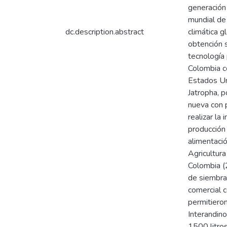
generación
mundial de 
dc.description.abstract
climática g
obtención s
tecnología 
Colombia co
Estados Uni
Jatropha, p
nueva con p
realizar la
producción 
alimentació
Agricultura
Colombia (
de siembra,
comercial 
permitieron
Interandino
1500 litros