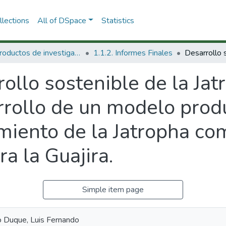
lections
All of DSpace
Statistics
1.1 Productos de investigación
1.1.2. Informes Finales
ollo sostenible de la Jat
arrollo de un modelo prod
miento de la Jatropha co
a la Guajira.
Simple item page
 Duque, Luis Fernando