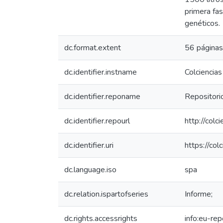
primera fas
genéticos.
dc.format.extent
56 páginas
dc.identifier.instname
Colciencias
dc.identifier.reponame
Repositorio
dc.identifier.repourl
http://colc
dc.identifier.uri
https://co
dc.language.iso
spa
dc.relation.ispartofseries
Informe;
dc.rights.accessrights
info:eu-re