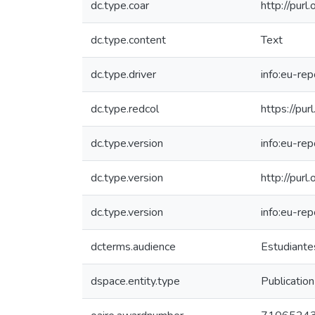
dc.type.coar
http://pur
dc.type.content
Text
dc.type.driver
info:eu-re
dc.type.redcol
https://pur
dc.type.version
info:eu-re
dc.type.version
http://pur
dc.type.version
info:eu-re
dcterms.audience
Estudiantes
dspace.entity.type
Publication