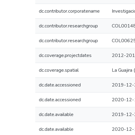
dc.contributor.corporatename
Investigac
dc.contributor.researchgroup
COL00148
dc.contributor.researchgroup
COL00625
dc.coverage.projectdates
2012-20
dc.coverage.spatial
La Guajira
dc.date.accessioned
2019-12-
dc.date.accessioned
2020-12-
dc.date.available
2019-12-
dc.date.available
2020-12-