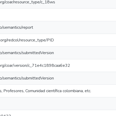
l.org/coar/resource_type/c_18ws
po/semantics/report
l.org/redcol/resource_type/PID
po/semantics/submittedVersion
l.org/coar/version/c_71e4c1898caa6e32
po/semantics/submittedVersion
, Profesores, Comunidad científica colombiana, etc.