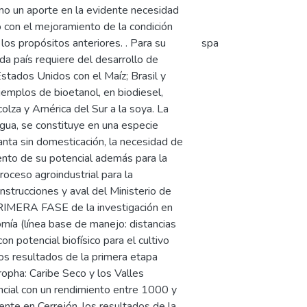
omo un aporte en la evidente necesidad
o con el mejoramiento de la condición
los propósitos anteriores. . Para su
spa
a país requiere del desarrollo de
Estados Unidos con el Maíz; Brasil y
emplos de bioetanol, en biodiesel,
colza y América del Sur a la soya. La
agua, se constituye en una especie
lanta sin domesticación, la necesidad de
ento de su potencial además para la
oceso agroindustrial para la
nstrucciones y aval del Ministerio de
a PRIMERA FASE de la investigación en
ía (línea base de manejo: distancias
on potencial biofísico para el cultivo
os resultados de la primera etapa
tropha: Caribe Seco y los Valles
encial con un rendimiento entre 1000 y
ente en Cerrejón, los resultados de la