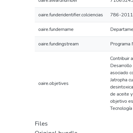
oaire.awardnumber
7106524
oaire.funderidentifier.colciencias
786-2011
oaire.fundername
Departamen
oaire.fundingstream
Programa N
Contribuir 
Desarrollo
asociado co
Jatropha cu
oaire.objetives
desintoxica
de aceite y
objetivo es
Tecnología
Files