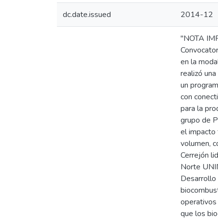
dc.date.issued
2014-12
"NOTA IMPO
Convocator
en la moda
realizó un
un progr
con conect
para la pr
grupo de P
el impacto
volumen, c
Cerrejón l
Norte UNIN
Desarrollo
biocombust
operativos
que los bio