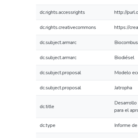
dc.rights.accessrights
http://purl
dc.rights.creativecommons
https://cr
dc.subject.armarc
Biocombus
dc.subject.armarc
Biodiésel
dc.subject.proposal
Modelo eco
dc.subject.proposal
Jatropha
Desarrollo 
dc.title
para el ap
dc.type
Informe de 