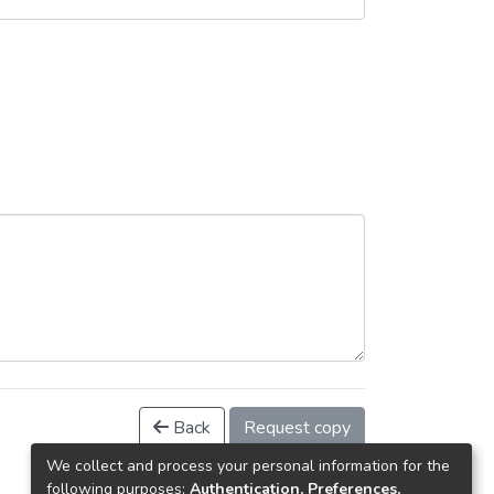
Back
Request copy
We collect and process your personal information for the
following purposes:
Authentication, Preferences,