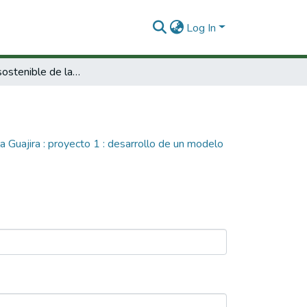
Log In
Desarrollo sostenible de la Jatropha en la Guajira : proyecto 1 : desarrollo de un modelo productivo ecoeficiente para el aprovechamiento de la Jatropha como fuente de biocombustible para la Guajira.
a Guajira : proyecto 1 : desarrollo de un modelo