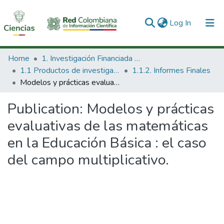
(current)
Log In
Communities & Collections
Home
1. Investigación Financiada con Recursos Públicos
1.1 Productos de investigación
1.1.2. Informes Finales
All of DSpace
Modelos y prácticas evaluativas de las matemáticas en la Educación Básica : el caso del campo multiplicativo.
Statistics
Publication:
Modelos y prácticas
evaluativas de las matemáticas
en la Educación Básica : el caso
del campo multiplicativo.