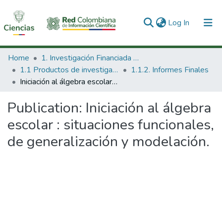
(current)
Log In
Communities & Collections
Home
1. Investigación Financiada con Recursos Públicos
1.1 Productos de investigación
1.1.2. Informes Finales
All of DSpace
Iniciación al álgebra escolar : situaciones funcionales, de generalización y modelación.
Statistics
Publication:
Iniciación al álgebra
escolar : situaciones funcionales,
de generalización y modelación.