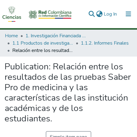
(current)
Log In
Communities & Collections
Home
1. Investigación Financiada con Recursos Públicos
1.1 Productos de investigación
1.1.2. Informes Finales
All of DSpace
Relación entre los resultados de las pruebas Saber Pro de medicina y las características de las institución académicas y de los estudiantes.
Statistics
Publication:
Relación entre los
resultados de las pruebas Saber
Pro de medicina y las
características de las institución
académicas y de los
estudiantes.