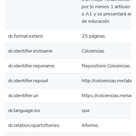
por lo menos 1 artículo en
o A1 y se presentará en 
de educación.
dc.format.extent
25 páginas.
dc.identifier.instname
Colciencias
dc.identifier.reponame
Repositorio Colciencias
dc.identifier.repourl
http://colciencias.metabib
dc.identifier.uri
https://colciencias.meta
dc.language.iso
spa
dc.relation.ispartofseries
Informe;