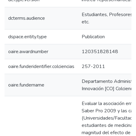
Estudiantes, Profesores, 
dcterms.audience
etc.
dspace.entity.type
Publication
oaire.awardnumber
120351828148
oaire.funderidentifier.colciencias
257-2011
Departamento Administrat
oaire.fundername
Innovación [CO] Colcienci
Evaluar la asociación entr
Saber Pro 2009 y las carac
(Universidades/Facultades)
estudiantes de medicina O
magnitud del efecto de las