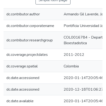
Simple item page
dc.contributor.author
Armando Gil Laverde, Jac
dc.contributor.corporatename
Pontificia Universidad Ja
COL0016784 - Departamen
dc.contributor.researchgroup
Bioestadistica
dc.coverage.projectdates
2011-2012
dc.coverage.spatial
Colombia
dc.date.accessioned
2020-01-14T20:05:46Z
dc.date.accessioned
2020-12-18T01:06:27Z
dc.date.available
2020-01-14T20:05:46Z