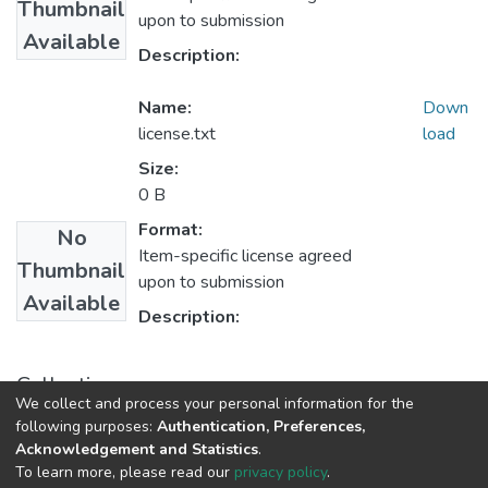
Thumbnail
upon to submission
Available
Description:
Name:
Down
license.txt
load
Size:
0 B
Format:
No
Item-specific license agreed
Thumbnail
upon to submission
Available
Description:
Collections
We collect and process your personal information for the
1.1.2. Informes Finales
following purposes:
Authentication, Preferences,
Acknowledgement and Statistics
.
To learn more, please read our
privacy policy
.
DSpace software
copyright © 2002-2026
LYRASIS