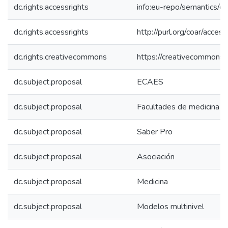
dc.rights.accessrights
info:eu-repo/semantics/
dc.rights.accessrights
http://purl.org/coar/acces
dc.rights.creativecommons
https://creativecommons.o
dc.subject.proposal
ECAES
dc.subject.proposal
Facultades de medicina
dc.subject.proposal
Saber Pro
dc.subject.proposal
Asociación
dc.subject.proposal
Medicina
dc.subject.proposal
Modelos multinivel