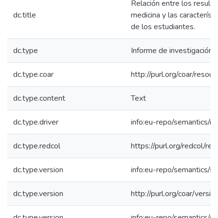
Relación entre los result
dc.title
medicina y las característ
de los estudiantes.
dc.type
Informe de investigación
dc.type.coar
http://purl.org/coar/reso
dc.type.content
Text
dc.type.driver
info:eu-repo/semantics/re
dc.type.redcol
https://purl.org/redcol/r
dc.type.version
info:eu-repo/semantics/s
dc.type.version
http://purl.org/coar/ver
dc.type.version
info:eu-repo/semantics/s