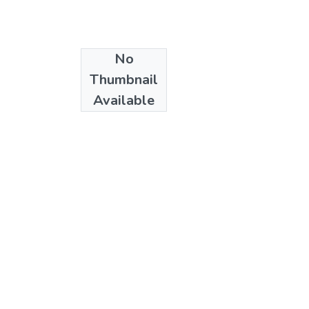
No
Date
Thumbnail
2005
Available