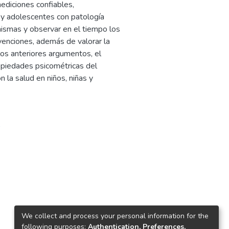
mediciones confiables,
as y adolescentes con patología
 mismas y observar en el tiempo los
venciones, además de valorar la
los anteriores argumentos, el
opiedades psicométricas del
 la salud en niños, niñas y
0
We collect and process your personal information for the
following purposes:
Authentication, Preferences,