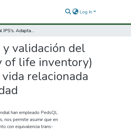
Log In
Informe Final IPS's. Adaptación y validación del instrumento PedsQL 4.0™ (pediatric quality of life inventory) para la medición pediátrica de la calidad de vida relacionada con la salud, en colombianos menores de edad
 y validación del
of life inventory)
e vida relacionada
edad
 mundial han empleado PedsQL
os, nos permite asumir que en
to con equivalencia trans-