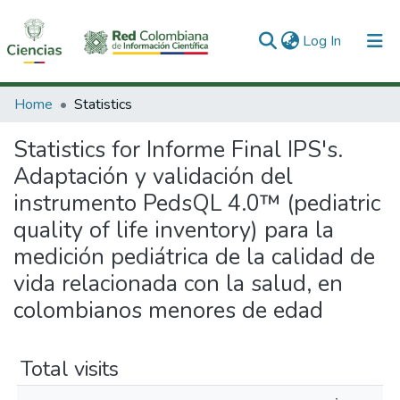
(current)
Log In
Communities & Collections
Home
Statistics
All of DSpace
Statistics for Informe Final IPS's.
Adaptación y validación del
instrumento PedsQL 4.0™ (pediatric
quality of life inventory) para la
medición pediátrica de la calidad de
vida relacionada con la salud, en
colombianos menores de edad
Total visits