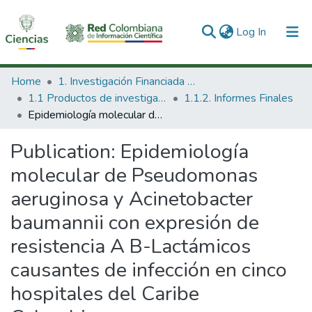
(current)
Log In
Communities & Collections
Home
1. Investigación Financiada con Recursos Públicos
1.1 Productos de investigación
1.1.2. Informes Finales
All of DSpace
Epidemiología molecular de Pseudomonas aeruginosa y Acinetobacter baumannii con expresión de resistencia A B-Lactámicos causantes de infección en cinco hospitales del Caribe Colombiano.
Statistics
Publication:
Epidemiología
molecular de Pseudomonas
aeruginosa y Acinetobacter
baumannii con expresión de
resistencia A B-Lactámicos
causantes de infección en cinco
hospitales del Caribe