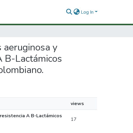
Log In
s aeruginosa y
 A B-Lactámicos
Colombiano.
views
resistencia A B-Lactámicos
17