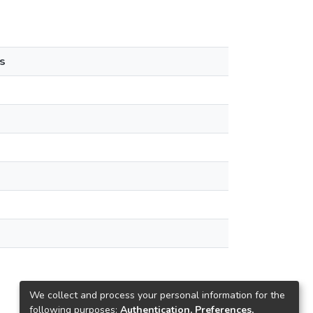
s
We collect and process your personal information for the
following purposes:
Authentication, Preferences,