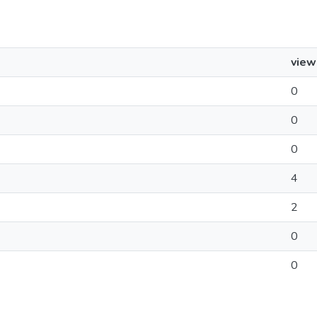
view
0
0
0
4
2
0
0